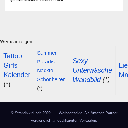
Werbeanzeigen:
Summer
Tattoo
Sexy
Paradise:
Girls
Li
Unterwäsche
Nackte
Kalender
Ma
Wandbild
(*)
Schönheiten
(*)
(*)
©
Strandbikini
seit 2022 * Werbeanzeige: Als Amazon-Partner
verdiene ich an qualifizierten Verkäufen.